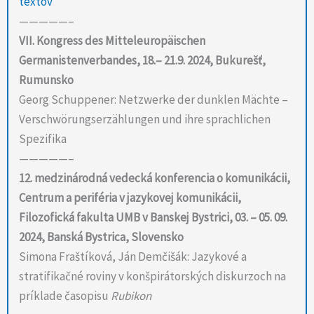
textov
—————–
VII. Kongress des Mitteleuropäischen
Germanistenverbandes, 18.– 21.9. 2024, Bukurešť,
Rumunsko
Georg Schuppener: Netzwerke der dunklen Mächte –
Verschwörungserzählungen und ihre sprachlichen
Spezifika
—————–
12. medzinárodná vedecká konferencia o komunikácii,
Centrum a periféria v jazykovej komunikácii,
Filozofická fakulta UMB v Banskej Bystrici, 03. – 05. 09.
2024, Banská Bystrica, Slovensko
Simona Fraštíková, Ján Demčišák: Jazykové a
stratifikačné roviny v konšpirátorských diskurzoch na
príklade časopisu
Rubikon